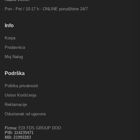
Pon - Pet / 10-17 h - ONLINE porudžbine 24/7
Info
Korpa
Prodavnica
Moj Nalog
Podrška
Politika privatnosti
Uslovi Korišćenja
Reklamacije
Odustanak od ugovora
Firma:
EDI FDS GROUP DOO
PIB:
114235471
MB:
21992283