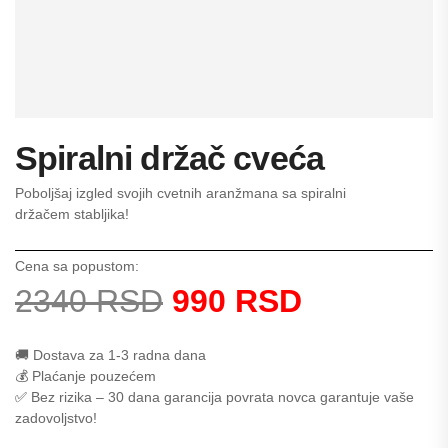
Spiralni držač cveća
Poboljšaj izgled svojih cvetnih aranžmana sa spiralni
držačem stabljika!
Cena sa popustom:
2340 RSD
990 RSD
🚚 Dostava za 1-3 radna dana
💰 Plaćanje pouzećem
✅
Bez rizika – 30 dana garancija povrata novca garantuje vaše
zadovoljstvo!