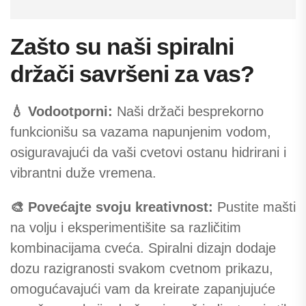
Zašto su naši spiralni
držači savršeni za vas?
💧 Vodootporni:
Naši držači besprekorno
funkcionišu sa vazama napunjenim vodom,
osiguravajući da vaši cvetovi ostanu hidrirani i
vibrantni duže vremena.
🎨 Povećajte svoju kreativnost:
Pustite mašti
na volju i eksperimentišite sa različitim
kombinacijama cveća. Spiralni dizajn dodaje
dozu razigranosti svakom cvetnom prikazu,
omogućavajući vam da kreirate zapanjujuće