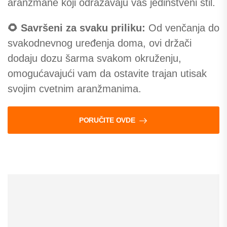
aranžmane koji odražavaju vaš jedinstveni stil.
🌻 Savršeni za svaku priliku:
Od venčanja do
svakodnevnog uređenja doma, ovi držači
dodaju dozu šarma svakom okruženju,
omogućavajući vam da ostavite trajan utisak
svojim cvetnim aranžmanima.
PORUČITE OVDE