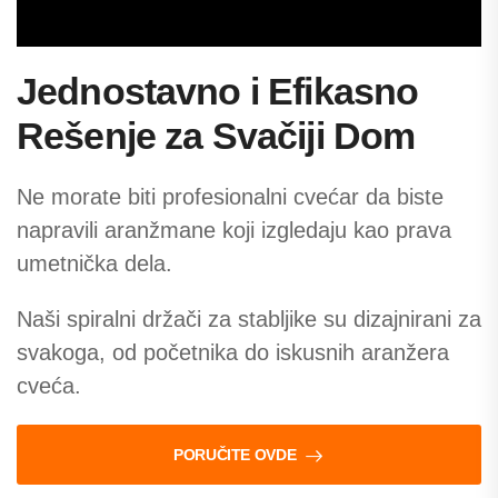
Jednostavno i Efikasno
Rešenje za Svačiji Dom
Ne morate biti profesionalni cvećar da biste
napravili aranžmane koji izgledaju kao prava
umetnička dela.
Naši spiralni držači za stabljike su dizajnirani za
svakoga, od početnika do iskusnih aranžera
cveća.
PORUČITE OVDE