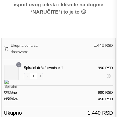
ispod ovog teksta i kliknite na dugme
‘NARUČITE’ i to je to 🙂
1.440
Ukupna cena sa
RSD
dostavom:
1
Spiralni držač cveća
× 1
990
RSD
Ukupno
990
RSD
Dostava
450
RSD
Ukupno
1.440
RSD