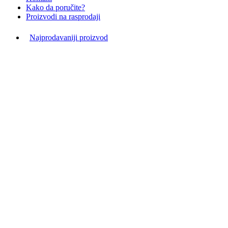
Kako da poručite?
Proizvodi na rasprodaji
Najprodavaniji proizvod