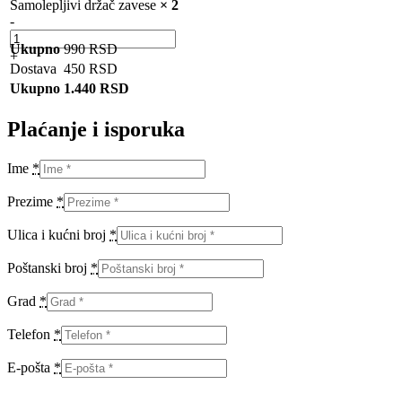
Samolepljivi držač zavese
× 2
-
Ukupno
990
RSD
+
Dostava
450
RSD
Ukupno
1.440
RSD
Plaćanje i isporuka
Ime
*
Prezime
*
Ulica i kućni broj
*
Poštanski broj
*
Grad
*
Telefon
*
E-pošta
*