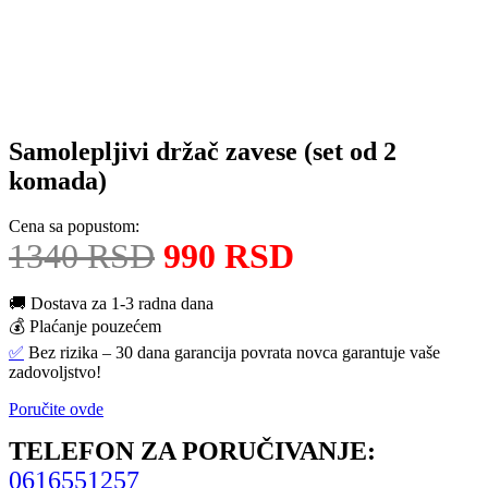
Samolepljivi držač zavese (set od 2
komada)
Cena sa popustom:
1340 RSD
990 RSD
🚚 Dostava za 1-3 radna dana
💰 Plaćanje pouzećem
✅
Bez rizika – 30 dana garancija povrata novca garantuje vaše
zadovoljstvo!
Poručite ovde
TELEFON ZA PORUČIVANJE:
0616551257