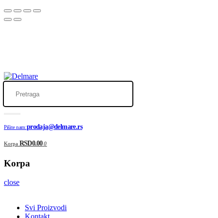
Telefon za porudžbine neće raditi u periodu od 18
.07. do 28.07.
zbog godišnjeg odmora.
Porudžbine preko sajta će se
normalno realizovati
, a za sve upite
možete nas kontaktirati putem mejla:
prodaja@delmare.rs
prodaja@delmare.rs
Pišite nam:
RSD0.00
Korpa
0
Korpa
close
Svi Proizvodi
Kontakt