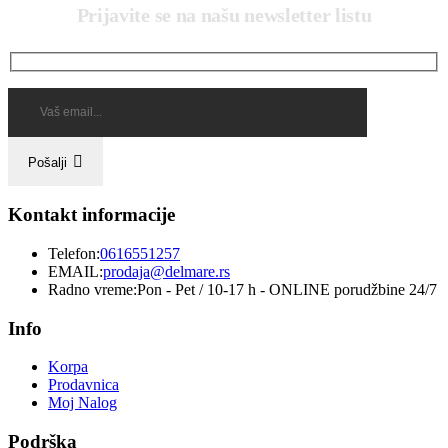
Prijavite se na našu newsletter listu
Pošalji
Kontakt informacije
Telefon:
0616551257
EMAIL:
prodaja@delmare.rs
Radno vreme:
Pon - Pet / 10-17 h - ONLINE porudžbine 24/7
Info
Korpa
Prodavnica
Moj Nalog
Podrška