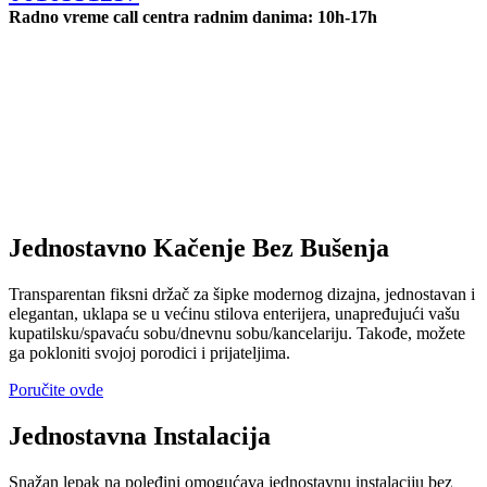
Radno vreme call centra radnim danima: 10h-17h
Jednostavno Kačenje Bez Bušenja
Transparentan fiksni držač za šipke modernog dizajna, jednostavan i
elegantan, uklapa se u većinu stilova enterijera, unapređujući vašu
kupatilsku/spavaću sobu/dnevnu sobu/kancelariju. Takođe, možete
ga pokloniti svojoj porodici i prijateljima.
Poručite ovde
Jednostavna Instalacija
Snažan lepak na poleđini omogućava jednostavnu instalaciju bez