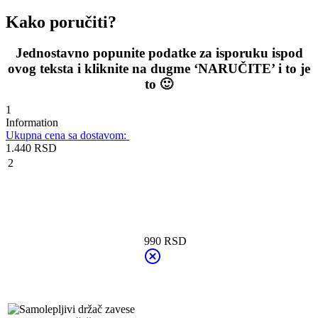
Kako poručiti?
Jednostavno popunite podatke za isporuku ispod
ovog teksta i kliknite na dugme ‘NARUČITE’ i to je
to 🙂
1
Information
Ukupna cena sa dostavom:
1.440
RSD
2
990
RSD