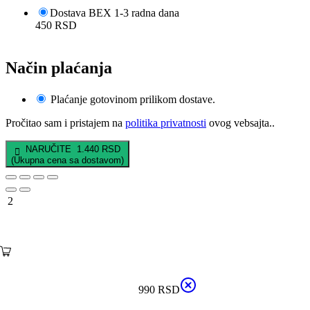
Dostava BEX 1-3 radna dana
450
RSD
Način plaćanja
Plaćanje gotovinom prilikom dostave.
Pročitao sam i pristajem na
politika privatnosti
ovog vebsajta..
NARUČITE 1.440 RSD
2
990
RSD