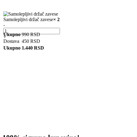
Samolepljivi držač zavese
× 2
-
Ukupno
990
RSD
+
Dostava
450
RSD
Ukupno
1.440
RSD