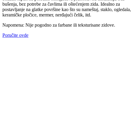
bušenja, bez potrebe za čavlima ili oštećenjem zida. Idealno za
postavljanje na glatke površine kao što su nameštaj, staklo, ogledala,
keramičke pločice, mermer, nerđajući čelik, itd.
Napomena: Nije pogodno za farbane ili teksturisane zidove.
Poručite ovde