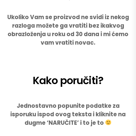
Ukoliko Vam se proizvod ne svidi iz nekog
razloga možete ga vratiti bez ikakvog
obrazloženja u roku od 30 dana i mi ćemo
vam vratiti novac.
Kako poručiti?
Jednostavno popunite podatke za
isporuku ispod ovog teksta i kliknite na
dugme ‘NARUČITE’ i to je to