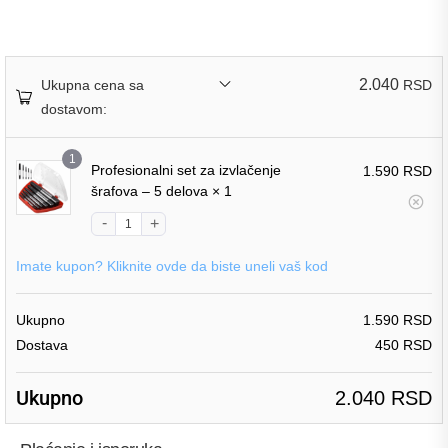
2.040
Ukupna cena sa
RSD
dostavom:
1
Profesionalni set za izvlačenje
1.590
RSD
šrafova – 5 delova
× 1
Imate kupon? Kliknite ovde da biste uneli vaš kod
Ukupno
1.590
RSD
Dostava
450
RSD
Ukupno
2.040
RSD