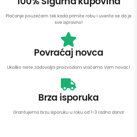
100% Sigurna kupovina
Plaćanje pouzećem tek kada primite robu i uverite se da je
sve ispravno!
Povraćaj novca​
Ukoliko niste zadovoljni proizvodom vraćamo Vam novac!
Brza isporuka
Grantujemo brzu isporuku u roku od 1-3 radna dana!