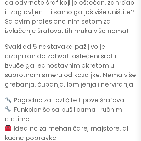
da odvrnete šraf koji je oštećen, zahrđao
ili zaglavljen – i samo ga još više uništite?
Sa ovim profesionalnim setom za
izvlačenje šrafova, tih muka više nema!
Svaki od 5 nastavaka pažljivo je
dizajniran da zahvati oštećeni šraf i
izvuče ga jednostavnim okretom u
suprotnom smeru od kazaljke. Nema više
grebanja, čupanja, lomljenja i nerviranja!
Pogodno za različite tipove šrafova
Funkcioniše sa bušilicama i ručnim
alatima
Idealno za mehaničare, majstore, ali i
kućne popravke