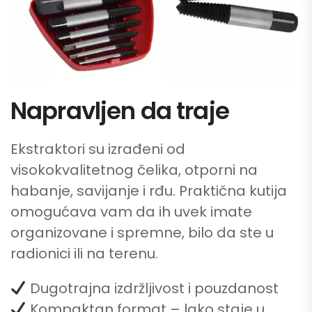
Napravljen da traje
Ekstraktori su izrađeni od
visokokvalitetnog čelika, otporni na
habanje, savijanje i rđu. Praktična kutija
omogućava vam da ih uvek imate
organizovane i spremne, bilo da ste u
radionici ili na terenu.
Dugotrajna izdržljivost i pouzdanost
Kompaktan format – lako staje u