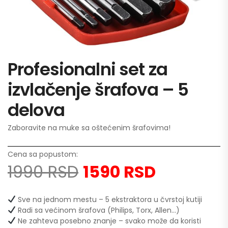
Profesionalni set za
izvlačenje šrafova – 5
delova
Zaboravite na muke sa oštećenim šrafovima!
Cena sa popustom:
1990 RSD
1590 RSD
Sve na jednom mestu – 5 ekstraktora u čvrstoj kutiji
Radi sa većinom šrafova (Philips, Torx, Allen…)
Ne zahteva posebno znanje – svako može da koristi