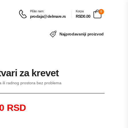
Pišite nam:
Korpa
0
prodaja@delmare.rs
RSD0.00
Najprodavaniji proizvod
vari za krevet
a ili radnog prostora bez problema
0 RSD