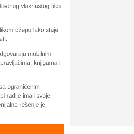
itetnog vlaknastog filca
ikom džepu lako staje
eti.
odgovaraju mobilnim
upravljačima, knjigama i
 sa ograničenim
bi radije imali svoje
ijalno rešenje je