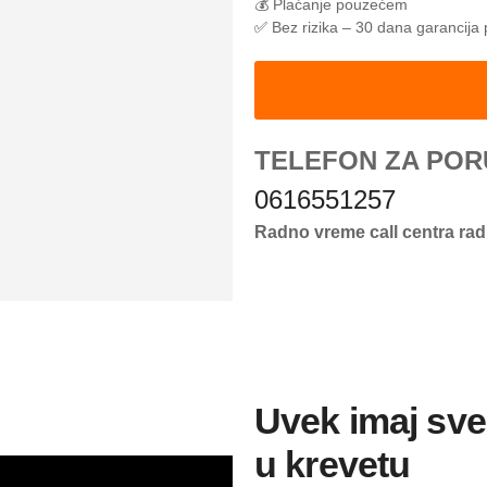
💰 Plaćanje pouzećem
✅
Bez rizika – 30 dana garancija 
TELEFON ZA POR
0616551257
Radno vreme call centra ra
Uvek imaj sve
u krevetu