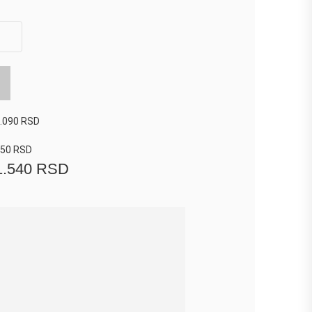
.090
RSD
450
RSD
1.540
RSD