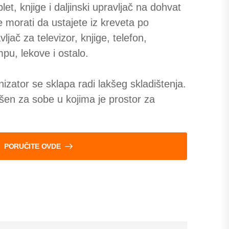
blet, knjige i daljinski upravljač na dohvat
 morati da ustajete iz kreveta po
ljač za televizor, knjige, telefon,
pu, lekove i ostalo.
nizator se sklapa radi lakšeg skladištenja.
šen za sobe u kojima je prostor za
PORUČITE OVDE