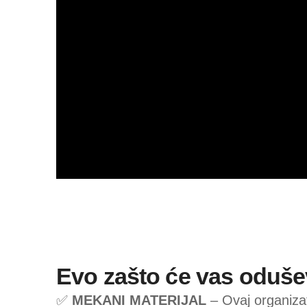
Evo zašto će vas odušev
✅
MEKANI MATERIJAL
– Ovaj organiza