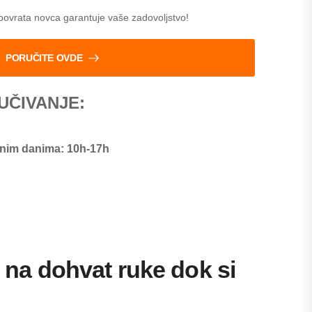
povrata novca garantuje vaše zadovoljstvo!
PORUČITE OVDE
UČIVANJE:
dnim danima: 10h-17h
 na dohvat ruke dok si