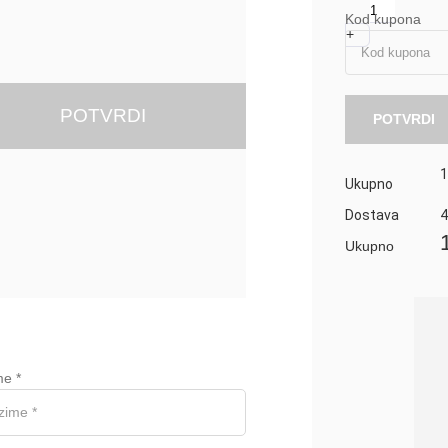
Kod kupona
+
POTVRDI
POTVRDI
1
Ukupno
Dostava
Ukupno
me
*