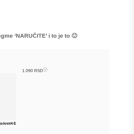
gme ‘NARUČITE’ i to je to 🙂
1.090
RSD
krevet
× 1