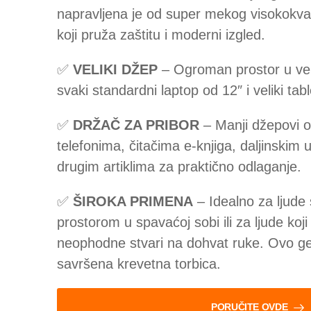
napravljena je od super mekog visokokval
koji pruža zaštitu i moderni izgled.
✅
VELIKI DŽEP
– Ogroman prostor u vel
svaki standardni laptop od 12″ i veliki tabl
✅
DRŽAČ ZA PRIBOR
– Manji džepovi 
telefonima, čitačima e-knjiga, daljinskim 
drugim artiklima za praktično odlaganje.
✅
ŠIROKA PRIMENA
– Idealno za ljude
prostorom u spavaćoj sobi ili za ljude koji 
neophodne stvari na dohvat ruke. Ovo gen
savršena krevetna torbica.
PORUČITE OVDE