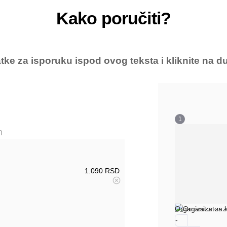
Kako poručiti?
e za isporuku ispod ovog teksta i kliknite na du
1
n
1.090
RSD
Organizator za 
-