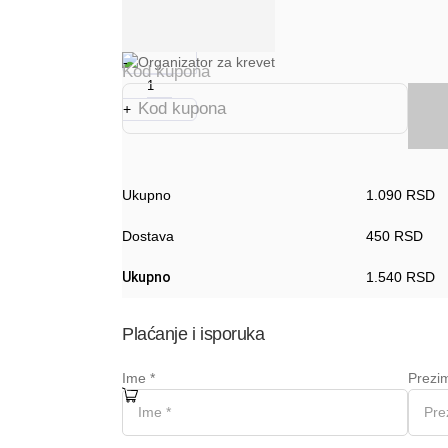
-
Kod kupona
+
Ukupno
1.090
RSD
Dostava
450
RSD
Ukupno
1.540
RSD
Plaćanje i isporuka
Ime
*
Prezi