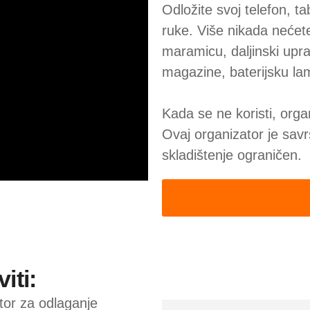
Odložite svoj telefon, ta
ruke. Više nikada nećete
maramicu, daljinski uprav
magazine, baterijsku lam
Kada se ne koristi, orga
Ovaj organizator je savr
skladištenje ograničen.
iti:
tor za odlaganje