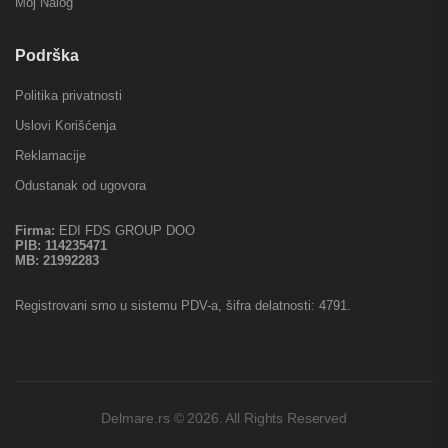
Moj Nalog
Podrška
Politika privatnosti
Uslovi Korišćenja
Reklamacije
Odustanak od ugovora
Firma:
EDI FDS GROUP DOO
PIB:
114235471
MB:
21992283
Registrovani smo u sistemu PDV-a, šifra delatnosti: 4791.
Delmare.rs © 2026. All Rights Reserved