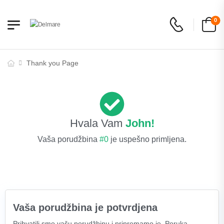
0
Thank you Page
Hvala Vam
John!
Vaša porudžbina
#0
je uspešno primljena.
Vaša porudžbina je potvrdjena
Prihvatili smo vašu porudžbinu i pripremamo je. Poruka