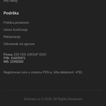
Moj Nalog
Podrška
Politika privatnosti
Uslovi Korišćenja
Reklamacije
Odustanak od ugovora
Firma:
EDI FDS GROUP DOO
PIB:
114235471
MB:
21992283
Registrovani smo u sistemu PDV-a, šifra delatnosti: 4791.
Delmare.rs © 2026. All Rights Reserved