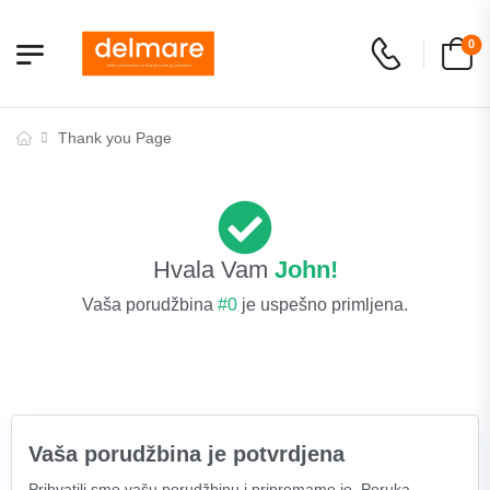
0
Thank you Page
Hvala Vam
John!
Vaša porudžbina
#0
je uspešno primljena.
Vaša porudžbina je potvrdjena
Prihvatili smo vašu porudžbinu i pripremamo je. Poruka