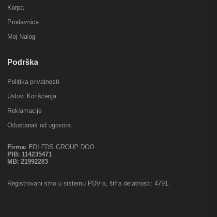
Korpa
Prodavnica
Moj Nalog
Podrška
Politika privatnosti
Uslovi Korišćenja
Reklamacije
Odustanak od ugovora
Firma:
EDI FDS GROUP DOO
PIB:
114235471
MB:
21992283
Registrovani smo u sistemu PDV-a, šifra delatnosti: 4791.