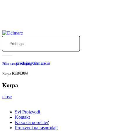
Telefon za porudžbine neće raditi u periodu od 18
.07. do 28.07.
zbog godišnjeg odmora.
Porudžbine preko sajta će se
normalno realizovati
, a za sve upite
možete nas kontaktirati putem mejla:
prodaja@delmare.rs
prodaja@delmare.rs
Pišite nam:
RSD0.00
Korpa
0
Korpa
close
Svi Proizvodi
Kontakt
Kako da poručite?
Proizvodi na rasprodaji