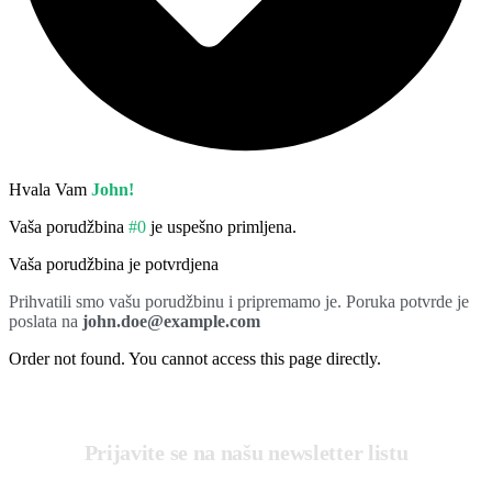
Hvala Vam
John!
Vaša porudžbina
#0
je uspešno primljena.
Vaša porudžbina je potvrdjena
Prihvatili smo vašu porudžbinu i pripremamo je. Poruka potvrde je
poslata na
john.doe@example.com
Order not found. You cannot access this page directly.
Prijavite se na našu newsletter listu