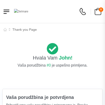
0
Thank you Page
Hvala Vam
John!
Vaša porudžbina
#0
je uspešno primljena.
Vaša porudžbina je potvrdjena
Prihvatili smo vašu porudžbinu i pripremamo je. Poruka