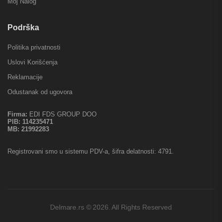
Moj Nalog
Podrška
Politika privatnosti
Uslovi Korišćenja
Reklamacije
Odustanak od ugovora
Firma:
EDI FDS GROUP DOO
PIB:
114235471
MB:
21992283
Registrovani smo u sistemu PDV-a, šifra delatnosti: 4791.
Delmare.rs © 2026. All Rights Reserved