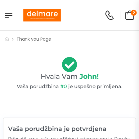
0
Thank you Page
Hvala Vam
John!
Vaša porudžbina
#0
je uspešno primljena.
Vaša porudžbina je potvrdjena
Prihvatili smo vašu porudžbinu i pripremamo je. Poruka