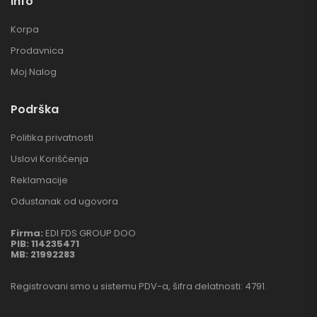
Info
Korpa
Prodavnica
Moj Nalog
Podrška
Politika privatnosti
Uslovi Korišćenja
Reklamacije
Odustanak od ugovora
Firma:
EDI FDS GROUP DOO
PIB:
114235471
MB:
21992283
Registrovani smo u sistemu PDV-a, šifra delatnosti: 4791.