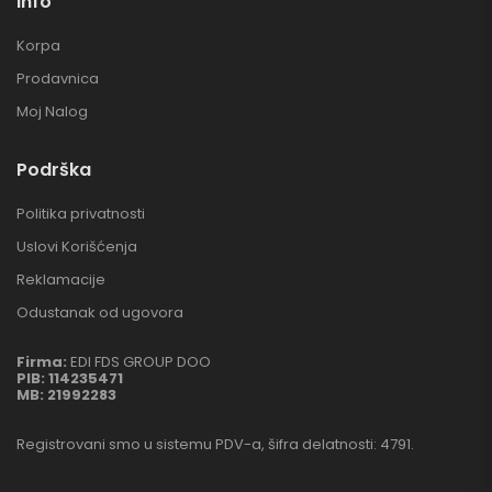
Info
Korpa
Prodavnica
Moj Nalog
Podrška
Politika privatnosti
Uslovi Korišćenja
Reklamacije
Odustanak od ugovora
Firma:
EDI FDS GROUP DOO
PIB:
114235471
MB:
21992283
Registrovani smo u sistemu PDV-a, šifra delatnosti: 4791.