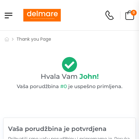
0
Thank you Page
Hvala Vam
John!
Vaša porudžbina
#0
je uspešno primljena.
Vaša porudžbina je potvrdjena
Prihvatili smo vašu porudžbinu i pripremamo je. Poruka